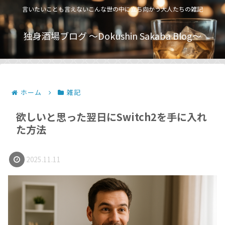
言いたいことも言えないこんな世の中に立ち向かう大人たちの雑記
独身酒場ブログ 〜Dokushin Sakaba Blog〜
ホーム
雑記
欲しいと思った翌日にSwitch2を手に入れ
た方法
2025.11.11