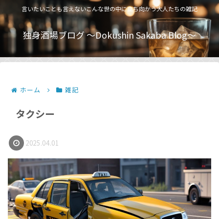
言いたいことも言えないこんな世の中に立ち向かう大人たちの雑記
独身酒場ブログ 〜Dokushin Sakaba Blog〜
ホーム
雑記
タクシー
2025.04.01